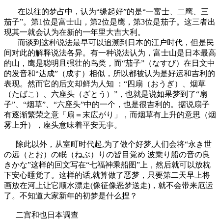
在以往的梦占中，认为“缘起好”的是“一富士、二鹰、三
茄子”。第1位是富士山，第2位是鹰，第3位是茄子。这三者出
现其一就会认为在新的一年里大吉大利。
而谈到这种说法最早可以追溯到日本的江户时代，但是民
间对此的解释说法各异。有一种说法认为，富士山是日本最高
的山，鹰是聪明且强壮的鸟类，而“茄子”（なすび）在日文中
的发音和“达成”（成す）相似，所以都被认为是好运和吉利的
表现。然而它的后文却鲜为人知 ：“四扇（おうぎ）、烟草
（たばこ）、六座头（ざとう）”，也就是说如果梦到了“扇
子”、“烟草”、“六座头”中的一个，也是很吉利的。据说扇子
有逐渐繁荣之意「扇＝末広がり」，而烟草有上升的意思（烟
雾上升），座头意味着平安无事。
除此以外，从室町时代起,为了做个好梦,人们会将“永き世
の远（とお）の眠（ねぶ）りの皆目覚め 波乗り船の音の良
きかな”这样的回文写在“七福神乘船图”上，然后就可以放枕
下安心睡觉了。这样的话,就算做了恶梦，只要第二天早上将
画放在河上让它顺水漂走(像征像恶梦送走)，就不会带来厄运
了。不知道大家新年的初梦是什么捏？
二宫和也日本调查