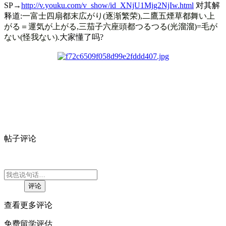
SP→
http://v.youku.com/v_show/id_XNjU1Mjg2NjIw.html
对其解
释道:
一富士四扇都末広がり(逐渐繁荣),二鷹五煙草都舞い上
がる＝運気が上がる,三茄子六座頭都つるつる(光溜溜)=毛が
ない(怪我ない).
大家懂了吗?
帖子评论
查看更多评论
免费留学评估